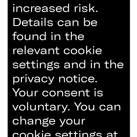
Akademie der Künste, 2005 den Preis
increased risk.
der deutschen Kritik, 2009 und 2023
den Nestroy für Jelineks „Rechnitz
Details can be
(Der Würgeengel)“, bzw. „Angabe der
found in the
Person“. Seine Schauspiel-
Inszenierungen wurden mehrfach
relevant cookie
zum Berliner Theatertreffen
eingeladen.
settings and in the
Seit 1994 inszeniert er, im Team mit
privacy notice.
Sergio Morabito, auch Musiktheater
an deutschen und…
Your consent is
Read more
voluntary. You can
change your
cookie settings at