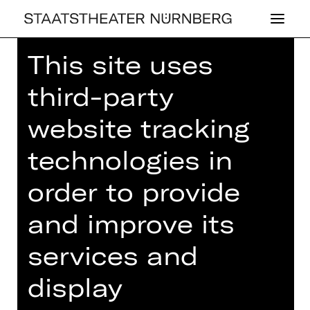
This site uses
Home
>
House
>
Artists
> Jossi Wieler
third-party
website tracking
technologies in
OPERA
JOSSI WIELER
order to provide
and improve its
Director
services and
Regisseur
display
Jossi Wieler, geboren in Kreuzlingen,
Schweiz. Regie-Studium am Theatre