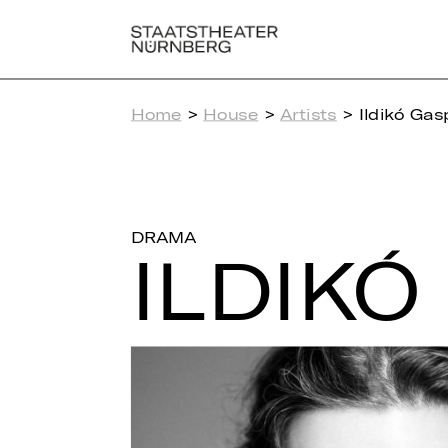
Home
>
House
>
Artists
> Ildikó Gas
DRAMA
ILDIKÓ