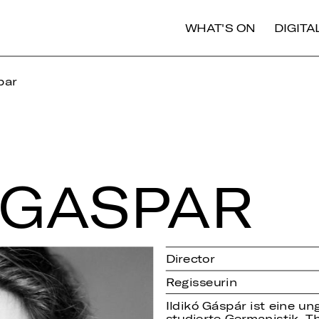
WHAT'S ON
DIGIT
par
 GASPAR
Director
Regisseurin
Ildikó Gáspár ist eine un
studierte Germanistik, 