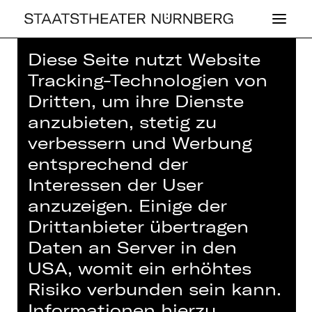
Diese Seite nutzt Website
Tracking-Technologien von
Dritten, um ihre Dienste
anzubieten, stetig zu
SPENDENPROJEK
verbessern und Werbung
T:
entsprechend der
Interessen der User
KONZERTZIMMER
anzuzeigen. Einige der
- SPITZENKLANG
Drittanbieter übertragen
Daten an Server in den
FÜR DIE
USA, womit ein erhöhtes
KONGRESSHALLE
Risiko verbunden sein kann.
Informationen hierzu