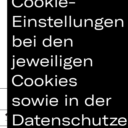
Cookie-
> Instagram
> Facebook
Einstellungen
> YouTube
> LinkedIn
bei den
Und bleiben Sie immer informiert:
jeweiligen
> Newsletter abonnieren
Cookies
sowie in der
Datenschutze