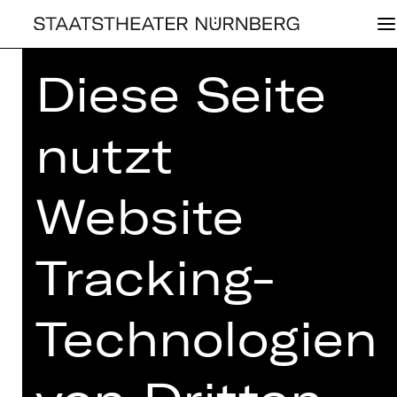
Diese Seite
Home
> AGB
nutzt
AGB
Website
Tracking-
ALLGEMEINE
Technologien
GESCHÄFTSBEDINGUNGEN
DER STIFTUNG
STAATSTHEATER NÜRNBERG